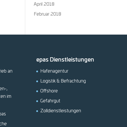
April 2018
Februar 2018
epas Dienstleistungen
rieb an
Hafenagentur
Logistik & Befrachtung
en-,
Offshore
ten im
Gefahrgut
Zolldienstleistungen
pas
sche