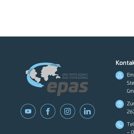
Konta
Em
Ste
Gm
Zu
26
Tel
– 