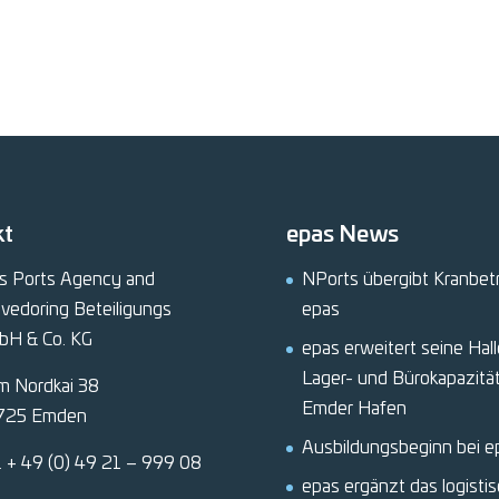
kt
epas News
s Ports Agency and
NPorts übergibt Kranbet
vedoring Beteiligungs
epas
bH & Co. KG
epas erweitert seine Hall
Lager- und Bürokapazitä
m Nordkai 38
Emder Hafen
725 Emden
Ausbildungsbeginn bei e
.
+ 49 (0) 49 21 – 999 08
epas ergänzt das logisti
0