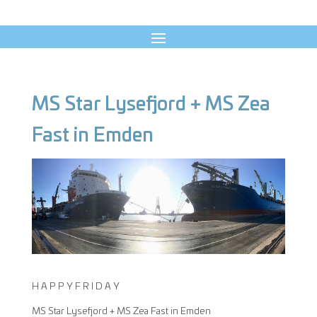
MS Star Lysefjord + MS Zea
Fast in Emden
H A P P Y F R I D A Y
MS Star Lysefjord + MS Zea Fast in Emden