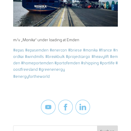
m/v „Monika“ under loading at Emden
#epas
#epasemden
#enercon
#briese
#monika
#france
#n
ordkai
#windmills
#breakbulk
#projectcargo
#heavylift
#em
den
#homeportemden
#portofemden
#shipping
#portlife
#
oostfreesland
#greenenergy
#energyfortheworld